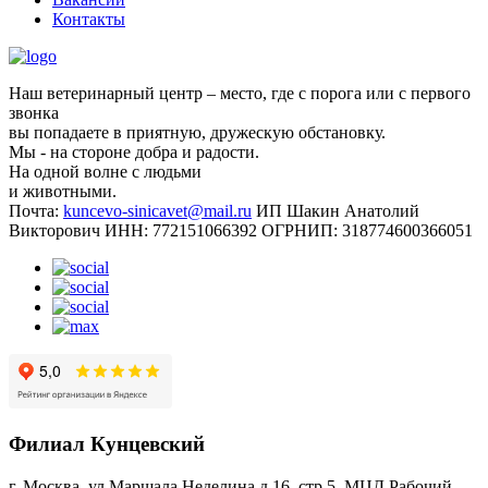
Контакты
Наш ветеринарный центр – место, где с порога или с первого
звонка
вы попадаете в приятную, дружескую обстановку.
Мы - на стороне добра и радости.
На одной волне с людьми
и животными.
Почта:
kuncevo-sinicavet@mail.ru
ИП Шакин Анатолий
Викторович
ИНН: 772151066392
ОГРНИП: 318774600366051
Филиал Кунцевский
г. Москва, ул.Маршала Неделина д.16, стр.5, МЦД Рабочий