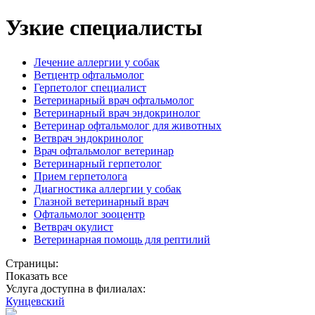
Узкие специалисты
Лечение аллергии у собак
Ветцентр офтальмолог
Герпетолог специалист
Ветеринарный врач офтальмолог
Ветеринарный врач эндокринолог
Ветеринар офтальмолог для животных
Ветврач эндокринолог
Врач офтальмолог ветеринар
Ветеринарный герпетолог
Прием герпетолога
Диагностика аллергии у собак
Глазной ветеринарный врач
Офтальмолог зооцентр
Ветврач окулист
Ветеринарная помощь для рептилий
Страницы:
Показать все
Услуга доступна в филиалах:
Кунцевский