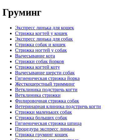
Груминг
Экспресс линька для кошек
Стрижка когтей у кошек
Экспресс линька для собак
Стрижка собак и кошек
Стрижка ногтей у собак
Вычесывание кота
Стрижки собак йорков
Стрижка когтей коту
Вычесывание шерсти собак
Гигиеническая стрижка йорка
Жесткошерстный тримминг
Ветклиника подстричь когти
Ветклиника стрижки
Филировочная стрижка собак
Ветеринарная клиника подстричь когти
Стрижки маленьких собак
Стрижка больших собак
Гигиеническая стрижка шпица
Процедура экспресс линька
Стрижка груминг кошек