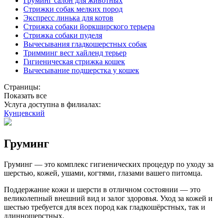
Груминг салон для животных
Стрижки собак мелких пород
Экспресс линька для котов
Стрижка собаки йоркширского терьера
Стрижка собаки пуделя
Вычесывания гладкошерстных собак
Тримминг вест хайленд терьер
Гигиеническая стрижка кошек
Вычесывание подшерстка у кошек
Страницы:
Показать все
Услуга доступна в филиалах:
Кунцевский
Груминг
Груминг — это комплекс гигиенических процедур по уходу за
шерстью, кожей, ушами, когтями, глазами вашего питомца.
Поддержание кожи и шерсти в отличном состоянии — это
великолепный внешний вид и залог здоровья. Уход за кожей и
шестью требуется для всех пород как гладкошёрстных, так и
длинношерстных.