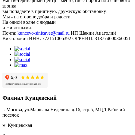
Наш ветеринарный центр – место, где с порога или с первого
звонка
вы попадаете в приятную, дружескую обстановку.
Мы - на стороне добра и радости.
На одной волне с людьми
и животными.
Почта:
kuncevo-sinicavet@mail.ru
ИП Шакин Анатолий
Викторович
ИНН: 772151066392
ОГРНИП: 318774600366051
Филиал Кунцевский
г. Москва, ул.Маршала Неделина д.16, стр.5, МЦД Рабочий
поселок
м. Кунцевская