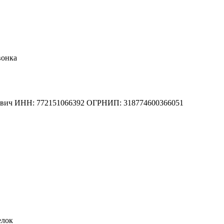
вонка
вич
ИНН: 772151066392
ОГРНИП: 318774600366051
елок