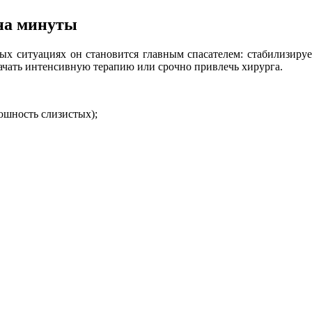
 на минуты
х ситуациях он становится главным спасателем: стабилизирует 
ачать интенсивную терапию или срочно привлечь хирурга.
юшность слизистых);