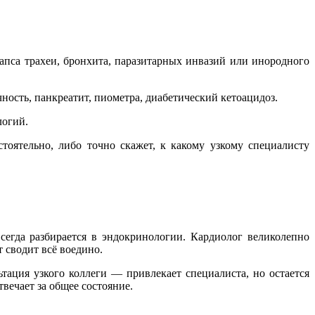
апса трахеи, бронхита, паразитарных инвазий или инородного
очность, панкреатит, пиометра, диабетический кетоацидоз.
логий.
ятельно, либо точно скажет, к какому узкому специалисту
егда разбирается в эндокринологии. Кардиолог великолепно
 сводит всё воедино.
тация узкого коллеги — привлекает специалиста, но остается
вечает за общее состояние.