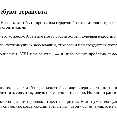
ебуют терапевта
 Но он может быть признаком сердечной недостаточности, колл
т стоить жизни.
 это «стресс». А за этим могут стоять острая почечная недостат
за, аутоиммунных заболеваний, онкологии или сосудистых пато
анализы, УЗИ или рентген — и либо решит проблему самосто
истом во всем. Хирург может блестяще оперировать, но не вс
 упустить сопутствующую почечную патологию. Именно терапевт
сле операции продолжает вести пациента. Если нужна консуль
 ситуацию, когда каждый врач лечит «свой» орган, а никто не от