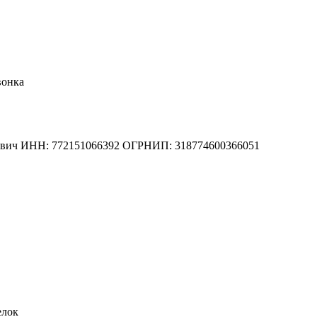
вонка
вич
ИНН: 772151066392
ОГРНИП: 318774600366051
елок