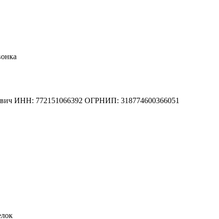
вонка
вич
ИНН: 772151066392
ОГРНИП: 318774600366051
елок