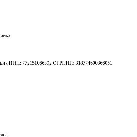
вонка
вич
ИНН: 772151066392
ОГРНИП: 318774600366051
елок