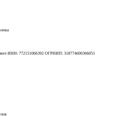
вонка
вич
ИНН: 772151066392
ОГРНИП: 318774600366051
елок