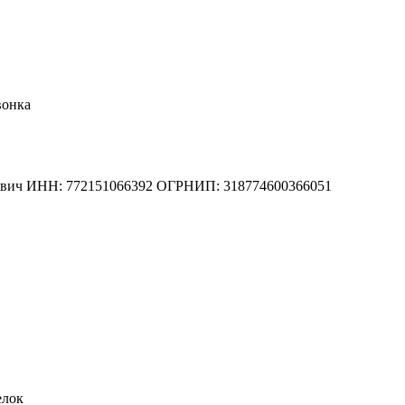
вонка
вич
ИНН: 772151066392
ОГРНИП: 318774600366051
елок